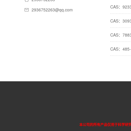
CAS：923
2936752263@qq.com
CAS：309
CAS：788
CAS：485
本公司的所有产品仅用于科学研