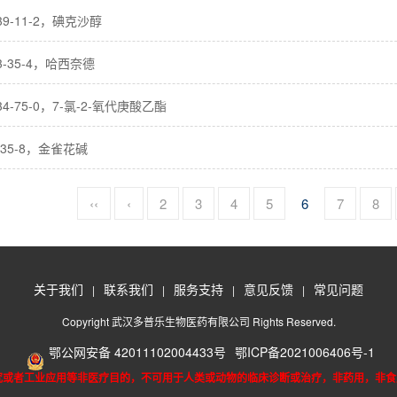
39-11-2，碘克沙醇
3-35-4，哈西奈德
34-75-0，7-氯-2-氧代庚酸乙酯
-35-8，金雀花碱
‹‹
‹
2
3
4
5
6
7
8
关于我们
联系我们
服务支持
意见反馈
常见问题
|
|
|
|
Copyright 武汉多普乐生物医药有限公司 Rights Reserved.
鄂公网安备 42011102004433号
鄂ICP备2021006406号-1
究或者工业应用等非医疗目的，不可用于人类或动物的临床诊断或治疗，非药用，非食