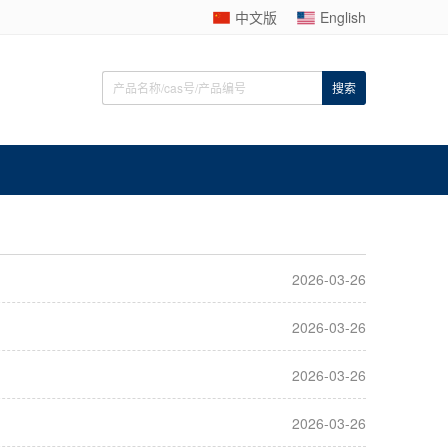
中文版
English
2026-03-26
2026-03-26
2026-03-26
2026-03-26