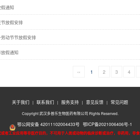
放假通知
国庆节放假安排
五一劳动节节放假安排
节放假通知
‹‹
1
2
3
4
关于我们
联系我们
服务支持
意见反馈
常见问题
|
|
|
|
Copyright 武汉多普乐生物医药有限公司 Rights Reserved.
鄂公网安备 42011102004433号
鄂ICP备2021006406号-1
究或者工业应用等非医疗目的，不可用于人类或动物的临床诊断或治疗，非药用，非食