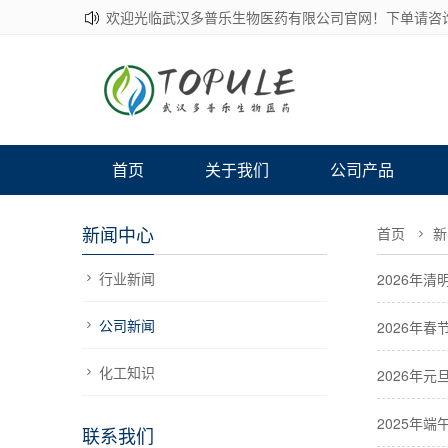
欢迎光临武汉多普乐生物医药有限公司官网！下单请咨
首页
关于我们
公司产品
新闻中心
首页
新
行业新闻
2026年
公司新闻
2026年春
化工知识
2026年元
2025年
联系我们