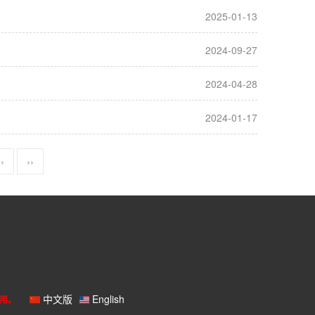
2025-01-13
2024-09-27
2024-04-28
2024-01-17
›
››
中文版
English
用。