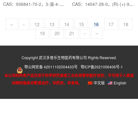
CAS：936841-70-2，3-溴-4-三氟甲基吡啶
CAS：14047-28-0，(R)-(+)-9-(2-羟丙基)腺嘌呤
‹‹
‹
12
13
14
15
16
17
18
19
20
21
›
››
Copyright 武汉多普乐生物医药有限公司 Rights Reserved.
鄂公网安备 42011102004433号
鄂ICP备2021006406号-1
本公司的所有产品仅用于科学研究或者工业应用等非医疗目的，不可用于人类或
动物的临床诊断或治疗，非药用，非食用。
中文版
English