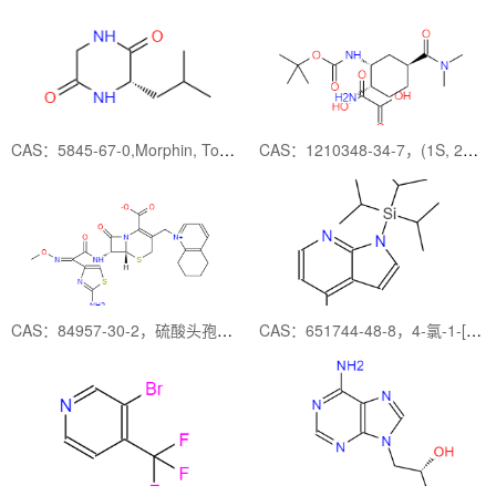
CAS：5845-67-0,Morphin, Tolerance Peptide
CAS：1210348-34-7，(1S, 2R, 4S)-1-氨基-4-(二甲基氨基羰基)-环己基-2-氨基甲酸叔丁酯草酸盐
CAS：84957-30-2，硫酸头孢喹肟
CAS：651744-48-8，4-氯-1-[三(甲基乙基)硅酯]-1H-吡咯并[2,3-b]吡啶