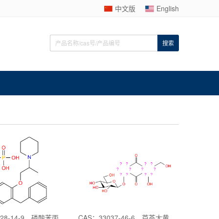
中文版
English
CAS：19428-14-9，磷酸苯丙哌林
CAS：33037-46-6，芦荟大黄素-8-O-葡萄糖苷