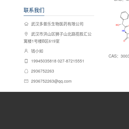
联系我们
武汉多普乐生物医药有限公司
武汉市洪山区狮子山北路揽胜汇公
寓楼1号楼B区619室
钱小如
19945035818 027-87215551
2936752263
2936752263@qq.com