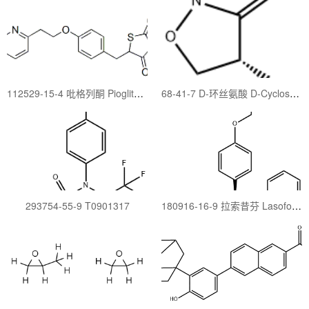
112529-15-4 吡格列酮 Pioglitazone hydrochloride
68-41-7 D-环丝氨酸 D-Cycloserine
293754-55-9 T0901317
180916-16-9 拉索昔芬 Lasofoxifene