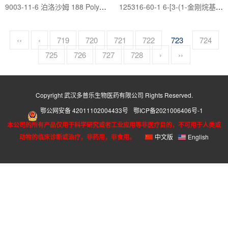
9003-11-6 泊洛沙姆 188 Polyethylene-polypropylene glycol
125316-60-1 6-[3-(1-金刚烷基)-4-羟基苯基]-2-萘甲酸 CD437
‹‹
‹
719
720
721
722
723
724
725
726
727
728
›
››
Copyright 武汉多普乐生物医药有限公司 Rights Reserved.
鄂公网安备 42011102004433号
鄂ICP备2021006406号-1
本公司的所有产品仅用于科学研究或者工业应用等非医疗目的，不可用于人类或
动物的临床诊断或治疗，非药用，非食用。
中文版
English