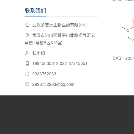
联系我们
武汉多普乐生物医药有限公司
武汉市洪山区狮子山北路揽胜汇公
寓楼1号楼B区619室
钱小如
19945035818 027-87215551
2936752263
2936752263@qq.com