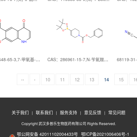
CAS：205448-65-3,7-甲氧基-4-氧代-1,4-二氢喹啉-6-羧酸甲酯
CAS：286961-15-7,N-苄氧羰基-3,6-二氢-2H-吡啶-4-硼酸频哪醇酯
‹‹
‹
10
11
12
13
14
15
1
关于我们
联系我们
服务支持
意见反馈
常见问题
|
|
|
|
Copyright 武汉多普乐生物医药有限公司 Rights Reserved.
鄂公网安备 42011102004433号
鄂ICP备2021006406号-1