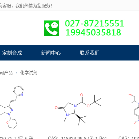
询客服，我们热情为您服务！
定制合成
新闻中心
联系我们
司产品
化学试剂
CAS：886230-75-7,(E)-6-硝基-3-[2-(吡啶-2-基)乙烯基]-1-(四氢-2H-吡喃-2-基)-1H-吲唑
CAS：119838-38-9,(S)-1-Boc-2-叔丁基-3-甲基-4-咪唑啉酮