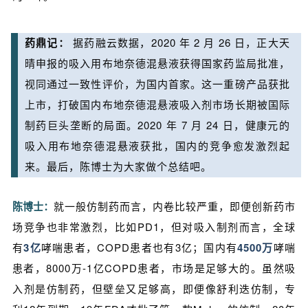
药鼎记：
据药融云数据，2020 年 2 月 26 日，正大天
晴申报的吸入用布地奈德混悬液获得国家药监局批准，
视同通过一致性评价，为国内首家。这一重磅产品获批
上市，打破国内布地奈德混悬液吸入剂市场长期被国际
制药巨头垄断的局面。2020 年 7 月 24 日，健康元的
吸入用布地奈德混悬液获批，国内的竞争愈发激烈起
来。最后，陈博士为大家做个总结吧。
陈博士：
就一般仿制药而言，内卷比较严重，即便创新药市
场竞争也非常激烈，比如PD1，但对吸入制剂而言，全球
有
3亿
哮喘患者，COPD患者也有3亿；国内有
4
500
万
哮喘
患者，8000万-1亿COPD患者，市场是足够大的。虽然吸
入剂是仿制药，但壁垒又足够高，即便像舒利迭仿制，专