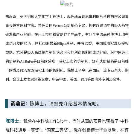
陈永奇，英国剑桥大学化学工程博士，现任珠海瑞思普利医药科技有限公司董
事长兼首席科学家。曾任英国Vectura公司制药专家，拥有超过15年的吸入药物
研发和产业经验。在已上市的粉雾剂17个产品中，有14个主流品种陈博士均有
成功开发的经历，包括GSK最新Ellipta系列，并有欧盟，美国成功批准及授权
案例。尤其是吸入高端复杂制剂信必可和舒利迭仿制的成功经验，其中信必可
的仿制药AirBuFo是目前欧盟唯一获批上市的仿制药，舒利迭仿制药是目前唯
一欧盟及FDA双双获批上市的仿制药。陈博士至今已在国际一流专业杂志、期
刊、会议上发表30余篇文章，申请中国、美国、PCT等国内外专利20余件。
药鼎记：
陈博士，请您先介绍基本情况吧。
陈博士：
我曾在中科院工作过5年，当时从事的项目也获得了“中科
院科技进步一等奖”、“国家二等奖”。我在剑桥博士毕业以后，在辉