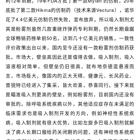
利12年到期，19年FDA才批了第一款Mylan 的仿制，20年
底批了第二款Hikma的仿制药（技术来源Vectura），诺华
花了4.4亿美元仿制仍然失败，宣布放弃。所以吸入制剂尤
其是粉雾剂虽然几款重磅炸弹药专利到期，仍然长期盘踞
全球畅销药榜单前50名，达到几十亿美元的销售。一致性
评价政策出台以来，国内至今还没有一款粉雾剂仿制药获
批。市场大，壁垒高因此还是值得去做。吸入制剂，吸入
溶液相对简单，但壁垒仍旧很高，就布地奈德混悬液而
言，市场极大，像国内的正大天晴、健康元、长风药业、
普锐特已经进入了集采，皆大欢喜，恭喜同行。接下来就
是瞄准吸入剂更高的壁垒，例如粉雾剂，目前国内还没有
审批的。除呼吸系统疾病以外，其他适应症存在未满足的
临床需求也是吸入制剂开发的方向，例如神经性系统疾
病，吸入制剂就有很大优势，比如左旋多巴吸入制剂就解
决了病人长期口服给药关闭期的问题，还有神经性系统疾