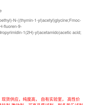
e
yl)-N-((thymin-1-yl)acetyl)glycine;Fmoc-
-fluoren-9-
ropyrimidin-1(2H)-yl)acetamido)acetic acid;
研用 现货供应，纯度高， 自有实验室， 高性价