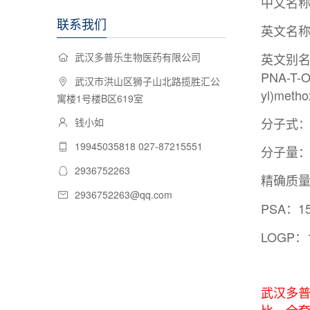
中文名称
联系我们
英文名称：N-
武汉多普乐生物医药有限公司
英文别名：Fmo
PNA-T-O
武汉市洪山区狮子山北路揽胜汇公
yl)metho
寓楼1号楼B区619室
分子式：C
钱小如
19945035818 027-87215551
分子量：5
2936752263
精确质量：
2936752263@qq.com
PSA：15
LOGP：1
武汉多普