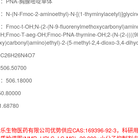
：PNA-胸腺嘧啶单体
(N-Fmoc-2-aminoethyl)-N-[(1-thyminylacetyl)]glycin
c-t-OH;N-(2-(N-9-fluorenylmethoxycarbonyl)aminoeth
H;Fmoc-T-aeg-OH;Fmoc-PNA-thymine-OH;2-(N-(2-((((9H
xy)carbonyl)amino)ethyl)-2-(5-methyl-2,4-dioxo-3,4-dihyd
26H26N4O7
06.50700
506.18000
0.80000
.68780
乐生物医药有限公司优势供应CAS:169396-92-3，科