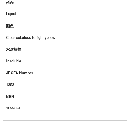
形态
Liquid
颜色
Clear colorless to light yellow
水溶解性
Insoluble
JECFA Number
1353
BRN
1699684