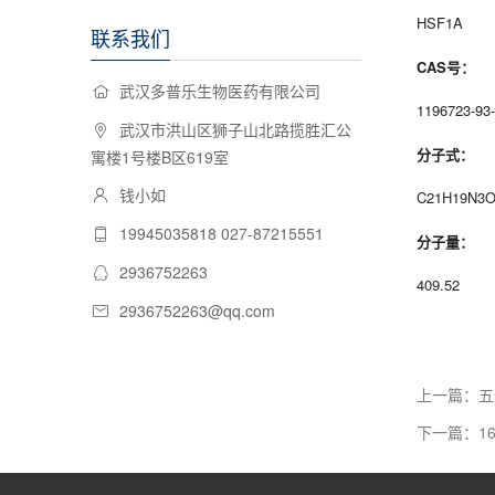
HSF1A
联系我们
CAS号：
武汉多普乐生物医药有限公司
1196723-93
武汉市洪山区狮子山北路揽胜汇公
分子式：
寓楼1号楼B区619室
钱小如
C21H19N3
19945035818 027-87215551
分子量：
2936752263
409.52
2936752263@qq.com
上一篇：五
下一篇：1691