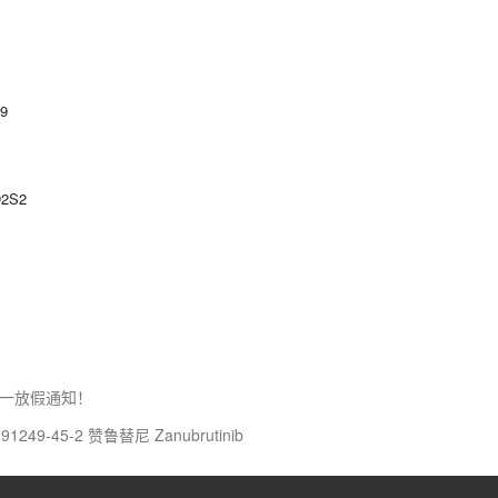
-9
O2S2
一放假通知！
249-45-2 赞鲁替尼 Zanubrutinib