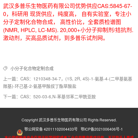
武汉多普乐生物医药有限公司优势供应CAS:5845-67-
0，科研用 现货供应，纯度高， 自有实验室，专注小
分子定制化合物合成， 高性价比，全套质检谱图
(NMR, HPLC, LC-MS). 20,000+小分子抑制剂/拮抗剂.
激动剂，买高品质试剂，到多普乐试剂网。
小分子化合物定制合成
上一篇：CAS：1210348-34-7，(1S, 2R, 4S)-1-氨基-4-(二甲基氨基
羰基)-环己基-2-氨基甲酸叔丁酯草酸盐
下一篇：CAS：520-03-6,N-苯基邻苯二甲酰亚胺
Copyright 武汉多普乐生物医药有限公司 Rights Reserved.
鄂公网安备 42011102004433号
鄂ICP备2021006406号-1
本公司的所有产品仅用于科学研究或者工业应用等非医疗目的，不可用于人类或