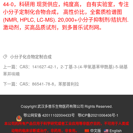
44-0，科研用 现货供应，纯度高， 自有实验室，专注
小分子定制化合物合成， 高性价比，全套质检谱图
(NMR, HPLC, LC-MS). 20,000+小分子抑制剂/拮抗剂.
激动剂，买高品质试剂，到多普乐试剂网。
小分子化合物定制合成
上一篇：CAS：141627-42-1，2-丁基-3-(4-甲氧基苯甲酰基)-5-硝基
苯并呋喃
下一篇：CAS：86541-78-8，苯那普利拉
Copyright 武汉多普乐生物医药有限公司 Rights Reserved.
鄂公网安备 42011102004433号
鄂ICP备2021006406号-1
本公司的所有产品仅用于科学研究或者工业应用等非医疗目的，不可用于人类或
动物的临床诊断或治疗，非药用，非食用。
中文版
English