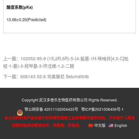
酸度系数(pKa)
13.66±0.20(Predicted)
上一篇：102052-95-9 (1S,2R,5R)-5-(4-氨基-1H-咪唑并[4,5-C]吡
啶-1-基)-3-羟甲基-3-环戊烯-1,2-二醇
下一篇：606143-52-6 司美替尼 Selumetinib
Copyright 武汉多普乐生物医药有限公司 Rights Reserved.
鄂公网安备 42011102004433号
鄂ICP备2021006406号-1
本公司的所有产品仅用于科学研究或者工业应用等非医疗目的，不可用于人类或
动物的临床诊断或治疗，非药用，非食用。
中文版
English