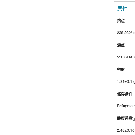
属性
熔点
238-239°(d
沸点
536.6±60.
密度
1.31±0.1 
储存条件
Refrigerat
酸度系数(p
2.48±0.10