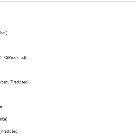
ec.)
0 °C(Predicted)
g/cm3(Predicted)
or
Ka)
(Predicted)