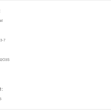
：
at
3-7
N2O3S
号：
6