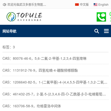
欢迎光临武汉多普乐生物医药有限公司官网！下单请咨询客服，我们热情为您服务！
中文版
English
网站导航
标签：3
CAS：80076-46-6，5,6-二氟-2-甲基-1,2,3,4-四氢喹啉
CAS：1131912-76-9，四氢吡喃-4-硼酸频哪醇酯
CAS：1206640-82-5，1-(二氟甲基)-4-(4,4,5,5-四甲基-1,3,2-二氧硼杂环戊烷-2-基)-1H-吡唑
CAS：461432-25-7，2-氯-5-(2,3,4,6-四-O-乙酰基-β-D-吡喃葡萄糖-1-基)-4'-乙氧基二苯甲烷
CAS：163706-58-9，坎格雷洛中间体