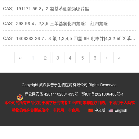
CAS：191171-55-8，2-氨基苯硼酸频哪醇酯
CAS：298-96-4，2,3,5-三苯基氯化四氮唑； 红四氮唑
CAS：1408282-26-7，8-氟-1,3,4,5-四氢-6H-吡咯并[4,3,2-ef][2]苯并氮杂卓
‹‹
1
2
3
4
5
6
›
››
Copyright 武汉多普乐生物医药有限公司 Rights Reserved.
鄂公网安备 42011102004433号
鄂ICP备2021006406号-1
本公司的所有产品仅用于科学研究或者工业应用等非医疗目的，不可用于人类或
动物的临床诊断或治疗，非药用，非食用。
中文版
English