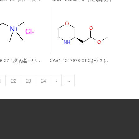
CAS：1516-27-4,烯丙基三甲基氯化铵
CAS：1217976-31-2,(R)-2-(吗啉-3-基)乙酸甲酯
1
22
23
24
›
››