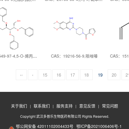
CAS：111549-97-4,5-O-烯丙基-2,3,4-三-O-苄基-D-核糖醇
CAS：19216-56-9,哌唑嗪
‹‹
‹
15
16
17
18
19
20
2
关于我们
联系我们
服务支持
意见反馈
常见问题
|
|
|
|
Copyright 武汉多普乐生物医药有限公司 Rights Reserved.
鄂公网安备 42011102004433号
鄂ICP备2021006406号-1